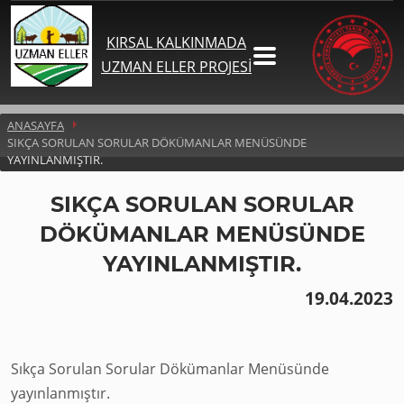
KIRSAL KALKINMADA
UZMAN ELLER PROJESİ
ANASAYFA
SIKÇA SORULAN SORULAR DÖKÜMANLAR MENÜSÜNDE
YAYINLANMIŞTIR.
SIKÇA SORULAN SORULAR
DÖKÜMANLAR MENÜSÜNDE
YAYINLANMIŞTIR.
19.04.2023
Sıkça Sorulan Sorular Dökümanlar Menüsünde
yayınlanmıştır.